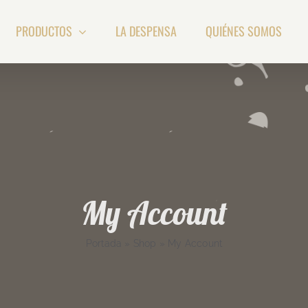
PRODUCTOS
LA DESPENSA
QUIÉNES SOMOS
My Account
Portada
»
Shop
»
My Account