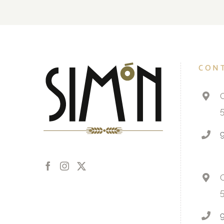
CON
C
C