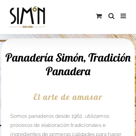
Saltar
al
contenido
Panadería Simón, Tradición
Panadera
El arte de amasar
Somos panaderos desde 1962, utilizamos
procesos de elaboración tradicionales e
ingredientes de primeras calidades para hacer