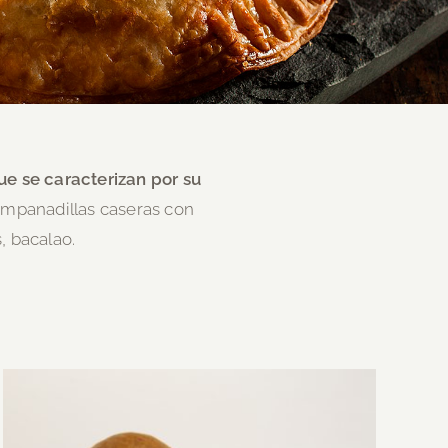
e se caracterizan por su
mpanadillas caseras con
, bacalao.