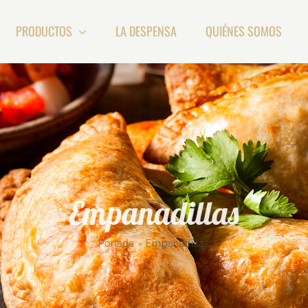
PRODUCTOS
LA DESPENSA
QUIÉNES SOMOS
Empanadillas
Portada
»
Empanadillas