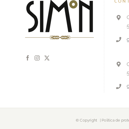
CON
C
C
© Copyright
|
Política de pro