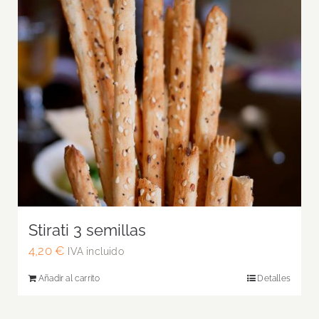
Stirati 3 semillas
4,20
€
IVA incluido
Añadir al carrito
Detalles