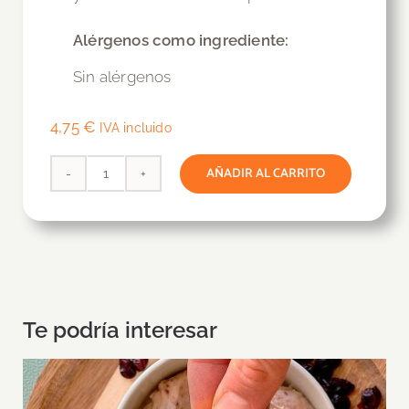
Alérgenos como ingrediente:
Sin alérgenos
4,75
€
IVA incluido
AÑADIR AL CARRITO
Chips
de
verduras
al
aceite
de
Te podría interesar
oliva
cantidad