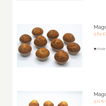
Magd
4,84
€
Añadir 
Magd
4,11
€