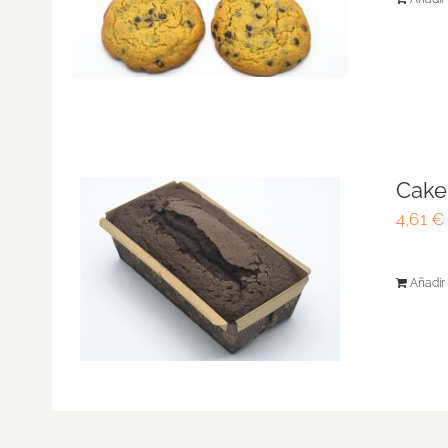
Cake
4,61
€
Añadir 