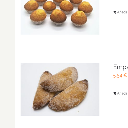
Añadir 
Empa
5,54
€
Añadir 