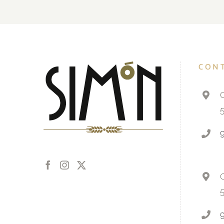
CON
C
C