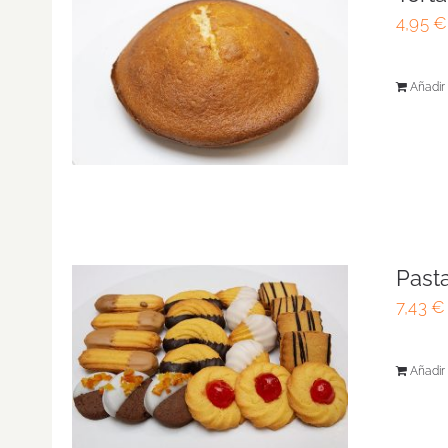
4,95
€
Añadir 
Past
7,43
€
Añadir 