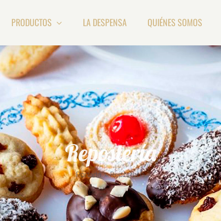
PRODUCTOS
LA DESPENSA
QUIÉNES SOMOS
Repostería
Portada
»
Repostería