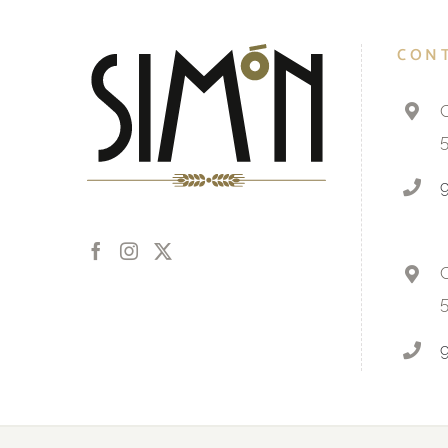
CON
C
C