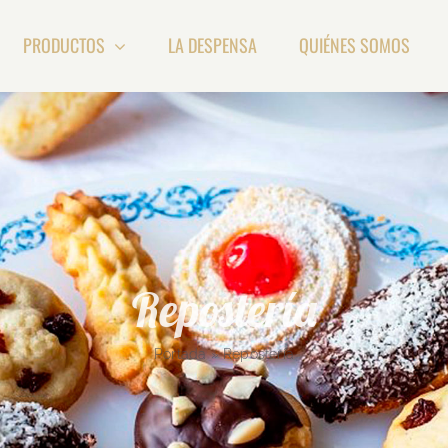
PRODUCTOS
LA DESPENSA
QUIÉNES SOMOS
Repostería
Portada
»
Repostería