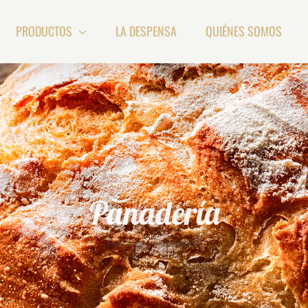
PRODUCTOS
LA DESPENSA
QUIÉNES SOMOS
Panadería
Portada
»
Panadería