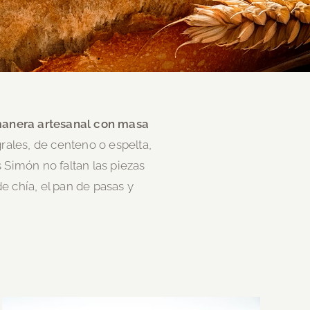
anera artesanal con masa
grales, de centeno o espelta,
 Simón no faltan las piezas
e chía, el pan de pasas
y