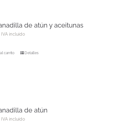
nadilla de atún y aceitunas
€
IVA incluido
al carrito
Detalles
nadilla de atún
€
IVA incluido