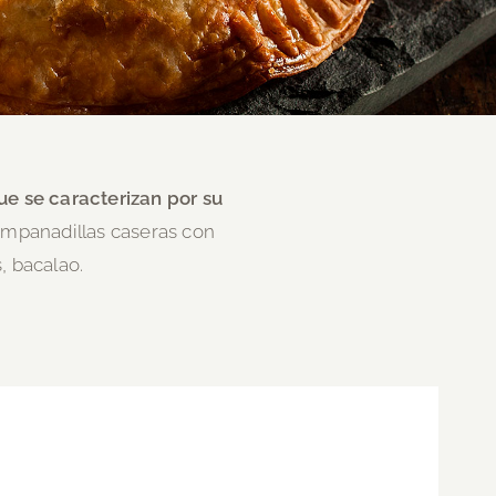
e se caracterizan por su
mpanadillas caseras con
, bacalao.