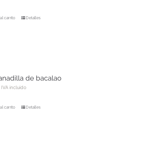
al carrito
Detalles
nadilla de bacalao
€
IVA incluido
al carrito
Detalles