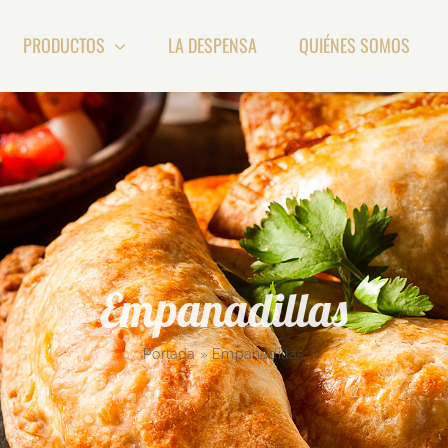
PRODUCTOS
LA DESPENSA
QUIÉNES SOMOS
Empanadillas
Portada
»
Empanadillas